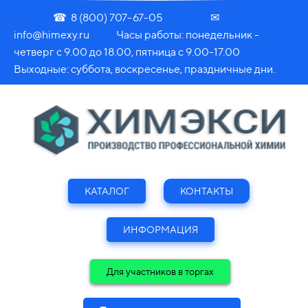
☎ 8 (800) 707-67-05 ✉
info@himexy.ru Часы работы: понедельник -
четверг с 9.00 до 18.00, пятница с 9.00-17.00
Выходные: суббота, воскресенье, праздничные дни.
КАТАЛОГ
КОНТАКТЫ
ИНФОРМАЦИЯ
Для участников в торгах