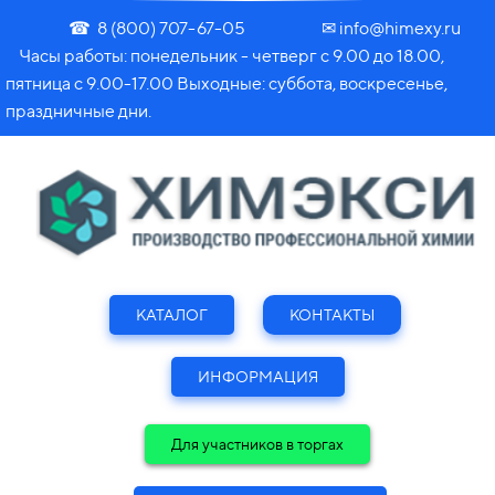
☎ 8 (800) 707-67-05 ✉ info@himexy.ru
Часы работы: понедельник - четверг с 9.00 до 18.00,
пятница с 9.00-17.00 Выходные: суббота, воскресенье,
праздничные дни.
КАТАЛОГ
КОНТАКТЫ
ИНФОРМАЦИЯ
Для участников в торгах