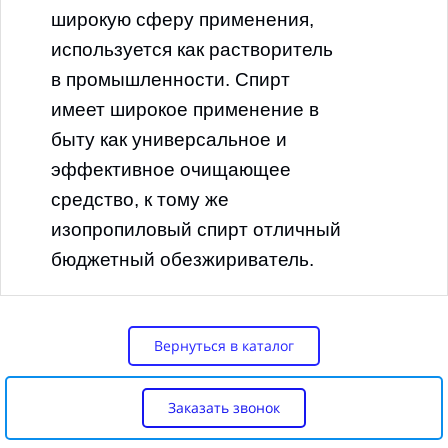
ФОРМА ВЫПУСКА:
187х270х135 мм
широкую сферу применения,
КОНЦЕНТРАТ
используется как растворитель
Артикул:
16003
в промышленности. Спирт
ЦВЕТ
:
Бесцветный
имеет широкое применение в
быту как универсальное и
ОБЪЁМ
:
5л
эффективное очищающее
средство, к тому же
СРОК ГОДНОСТИ:
36мес.
изопропиловый спирт отличный
бюджетный обезжириватель.
Скачать сертификат
Вернуться в каталог
Заказать звонок