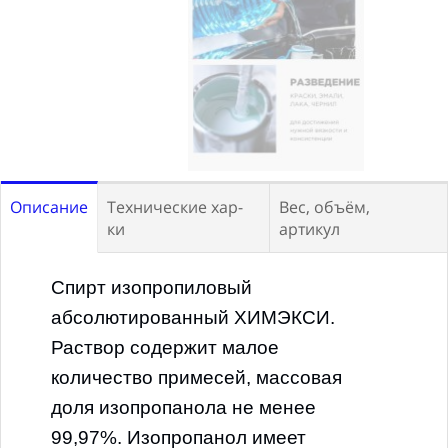
Описание
Технические хар-
Вес, объём,
ки
артикул
Спирт изопропиловый
ПРИМЕНЕНИЕ:
Тара:
абсолютированный ХИМЭКСИ.
Профессиональное / Бытовое
Канистра 5л
Раствор содержит малое
НАЗНАЧЕНИЕ:
Мытье
количество примесей, массовая
Вес нетто:
5л
стекол
доля изопропанола не менее
Габариты ШxВxД:
99,97%. Изопропанол имеет