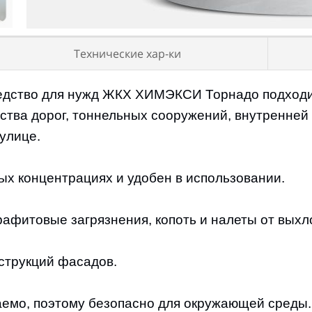
Технические хар-ки
дство для нужд ЖКХ ХИМЭКСИ Торнадо подходит
нальное / Бытовое
тра евро
ства дорог, тоннельных сооружений, внутренней
ог
улице.
ТРАТ
х315х130 мм
х концентрациях и удобен в использовании.
афитовые загрязнения, копоть и налеты от выхл
струкций фасадов.
емо, поэтому безопасно для окружающей среды.