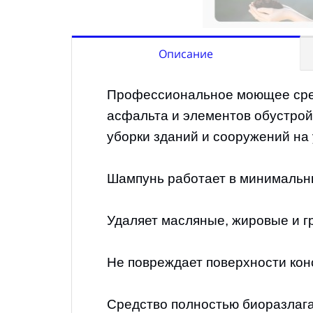
Описание
Профессиональное моющее сре
ПРИМЕНЕНИЕ:
Профессио
Тара:
Канис
асфальта и элементов обустрой
НАЗНАЧЕНИЕ:
Мытье дор
уборки зданий и сооружений на 
Вес нетто:
10л
ФОРМА ВЫПУСКА:
КОНЦЕН
Габариты ШxВxД:
196
Шампунь работает в минимальны
ЦВЕТ
:
Бесцветный
Артикул:
18001
Удаляет масляные, жировые и гр
ОБЪЁМ
:
10л
Не повреждает поверхности кон
СРОК ГОДНОСТИ:
36мес.
Средство полностью биоразлага