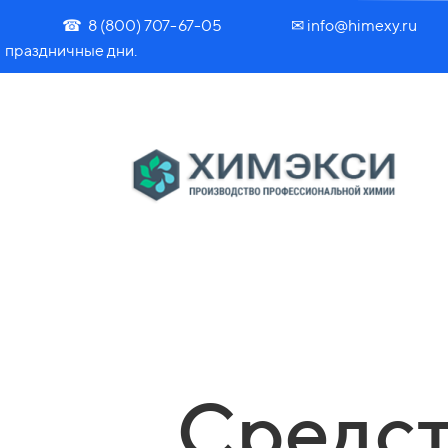
☎ 8 (800) 707-67-05 ✉ info@himexy.ru Часы работы: 
праздничные дни.
Средст