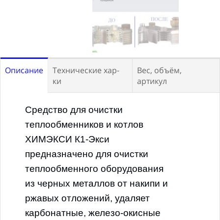
Описание
Технические хар-
Вес, объём,
ки
артикул
Средство для очистки
ПРИМЕНЕНИЕ:
Тара:
теплообменников и котлов
Профессиональное / Бытовое
Канистра Евро
ХИМЭКСИ К1-Экси
НАЗНАЧЕНИЕ:
Чистка
предназначено для очистки
Вес нетто:
10л
котлов
теплообменного оборудования
Габариты ШxВxД:
из черных металлов от накипи и
ФОРМА ВЫПУСКА:
196х315х130 мм
ржавых отложений, удаляет
КОНЦЕНТРАТ
карбонатные, железо-окисные