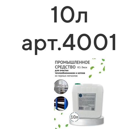
10л
арт.4001