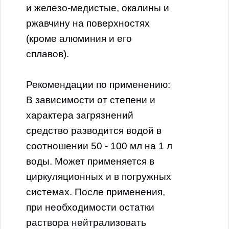
Артикул:
4001
и железо-медистые, окалины и
ЦВЕТ
:
Бесцветный
ржавчину на поверхностях
(кроме алюминия и его
ОБЪЁМ
:
10л
сплавов).
СРОК ГОДНОСТИ:
36мес.
Рекомендации по применению:
В зависимости от степени и
Скачать сертификат
характера загрязнений
средство разводится водой в
соотношении 50 - 100 мл на 1 л
воды. Может применяется в
циркуляционных и в погружных
системах. После применения,
при необходимости остатки
раствора нейтрализовать