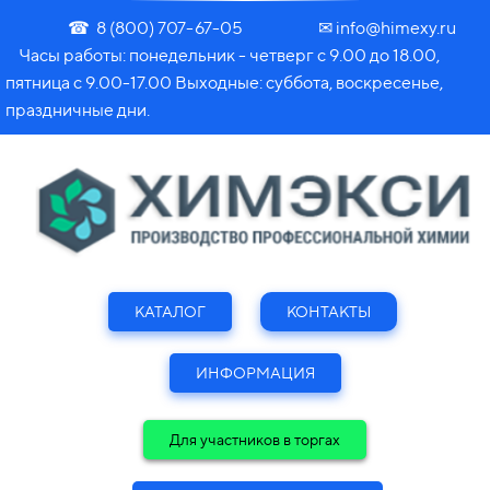
☎ 8 (800) 707-67-05 ✉ info@himexy.ru
Часы работы: понедельник - четверг с 9.00 до 18.00,
пятница с 9.00-17.00 Выходные: суббота, воскресенье,
праздничные дни.
КАТАЛОГ
КОНТАКТЫ
ИНФОРМАЦИЯ
Для участников в торгах